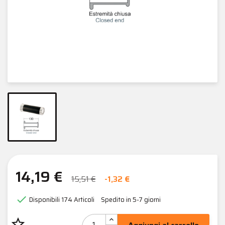
14,19 €
15,51 €
-1,32 €

Disponibili
174 Articoli
Spedito in 5-7 giorni
star_border