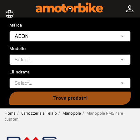
person
language
Marca
AEON
Modello
Select...
Cilindrata
Select...
Trova prodotti
Home
Carrozzeria e Telaio
Manopole
Manopole RMS nere
custom