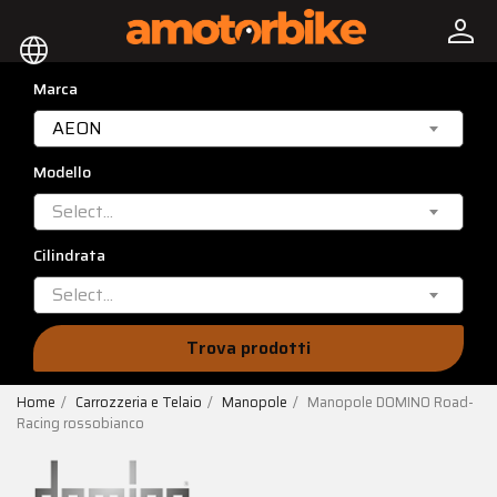
person
language
Marca
AEON
Modello
Select...
Cilindrata
Select...
Trova prodotti
Home
Carrozzeria e Telaio
Manopole
Manopole DOMINO Road-
Racing rossobianco