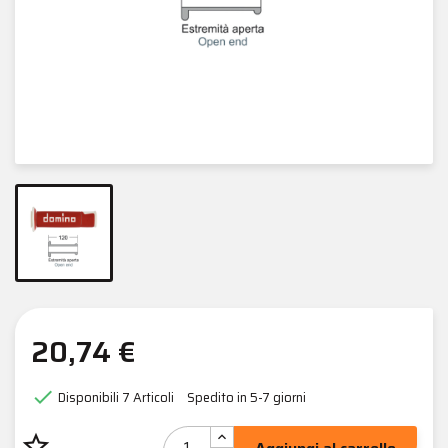
20,74 €

Disponibili
7 Articoli
Spedito in 5-7 giorni
star_border