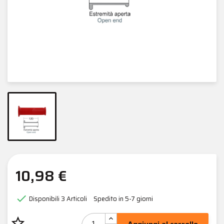
10,98 €

Disponibili
3 Articoli
Spedito in 5-7 giorni
star_border