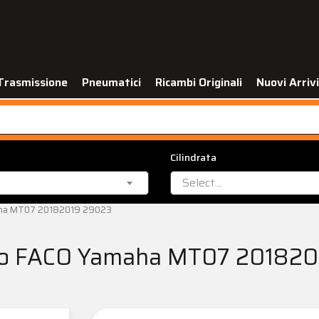
Trasmissione
Pneumatici
Ricambi Originali
Nuovi Arrivi
Cilindrata
Select...
aha MT07 20182019 29023
so FACO Yamaha MT07 20182