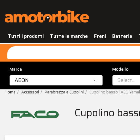
Tutti i prodotti
Tutte le marche
Freni
Batterie
Marca
Modello
AEON
Select...
Home
Accessori
Parabrezza e Cupolini
Cupolino basso FACO Yam
Cupolino bas