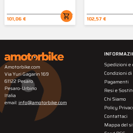
shopping_cart
101,06 €
102,57 €
INFORMAZI
Spedizioni e
Amotorbike.com
Condizioni di
Via Yuri Gagarin 169
61122 Pesaro
Pagamenti
Pesaro-Urbino
Resi e Sostit
Italia
Chi Siamo
email:
info@amotorbike.com
Policy Privac
Contattaci
Mappa del si