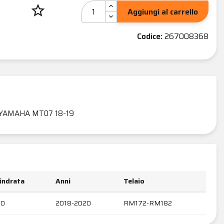
star_border
Aggiungi al carrello
Codice:
267008368
YAMAHA MT07 18-19
lindrata
Anni
Telaio
00
2018-2020
RM172-RM182