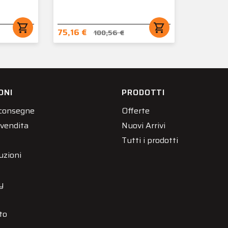
shopping_cart
shopping_cart
75,16 €
100,56 €
ONI
PRODOTTI
 consegne
Offerte
 vendita
Nuovi Arrivi
Tutti i prodotti
uzioni
y
to