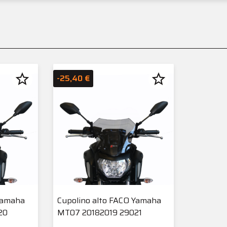
star_border
star_border
-25,40 €
Yamaha
Cupolino alto FACO Yamaha
20
MT07 20182019 29021