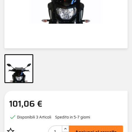
101,06 €

Disponibili
3 Articoli
Spedito in 5-7 giorni
star_border