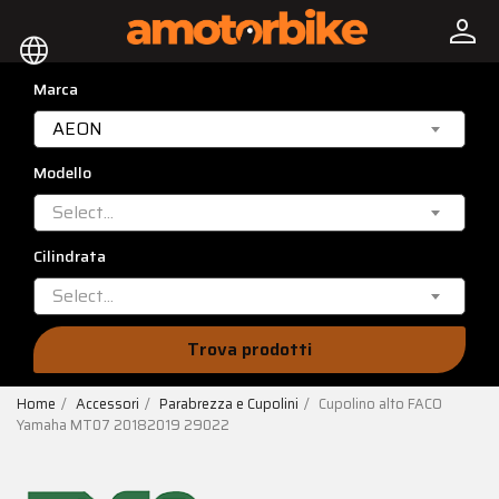
person
language
Marca
AEON
Modello
Select...
Cilindrata
Select...
Trova prodotti
Home
Accessori
Parabrezza e Cupolini
Cupolino alto FACO
Yamaha MT07 20182019 29022