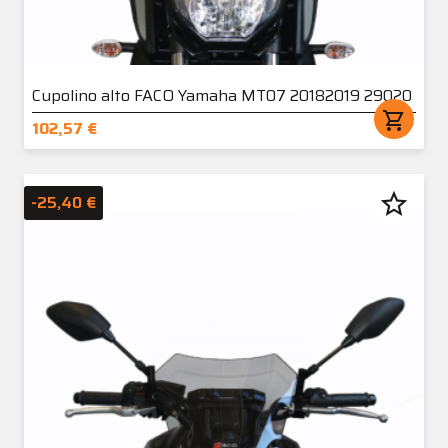
Cupolino alto FACO Yamaha MT07 20182019 29020
shopping_cart
102,57 €
star_border
-25,40 €