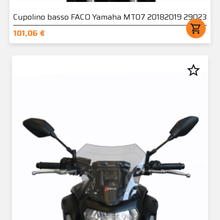
Cupolino basso FACO Yamaha MT07 20182019 29023
shopping_cart
101,06 €
star_border