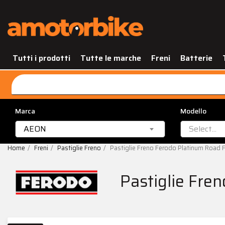
Tutti i prodotti
Tutte le marche
Freni
Batterie
Marca
Modello
AEON
Select...
Home
Freni
Pastiglie Freno
Pastiglie Freno Ferodo Platinum Road
Pastiglie Fr