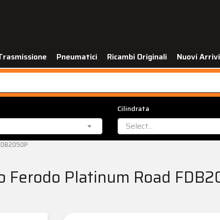
Trasmissione
Pneumatici
Ricambi Originali
Nuovi Arrivi
Cilindrata
Select...
 FDB2050P
eno Ferodo Platinum Road FDB