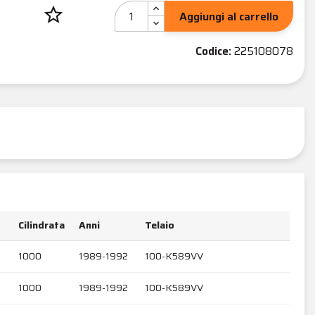
star_border
Aggiungi al carrello
Codice:
225108078
Cilindrata
Anni
Telaio
1000
1989-1992
100-K589VV
1000
1989-1992
100-K589VV