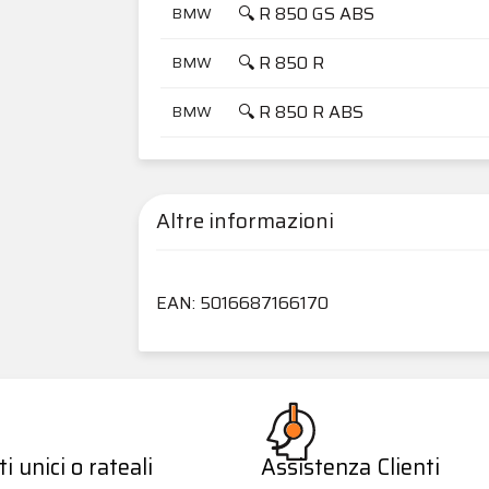
🔍 R 850 GS ABS
BMW
🔍 R 850 R
BMW
🔍 R 850 R ABS
BMW
Altre informazioni
EAN: 5016687166170
 unici o rateali
Assistenza Clienti