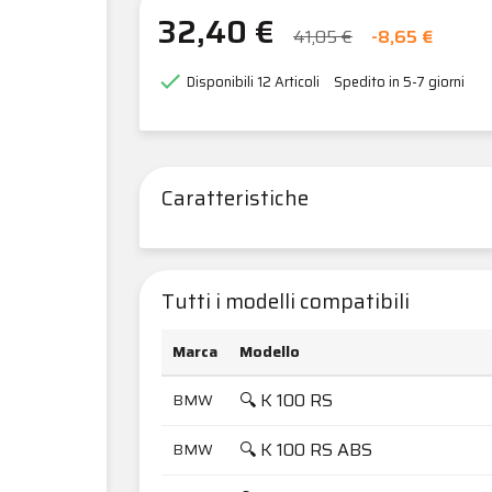
32,40 €
41,05 €
-8,65 €

Disponibili
12 Articoli
Spedito in 5-7 giorni
Caratteristiche
Tutti i modelli compatibili
Marca
Modello
🔍 K 100 RS
BMW
🔍 K 100 RS ABS
BMW