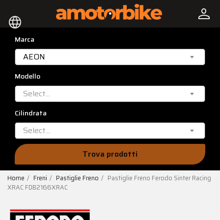
person
language
Marca
AEON
Modello
Select...
Cilindrata
Select...
Trova prodotti
Home
Freni
Pastiglie Freno
Pastiglie Freno Ferodo Sinter Racing
XRAC FDB2166XRAC