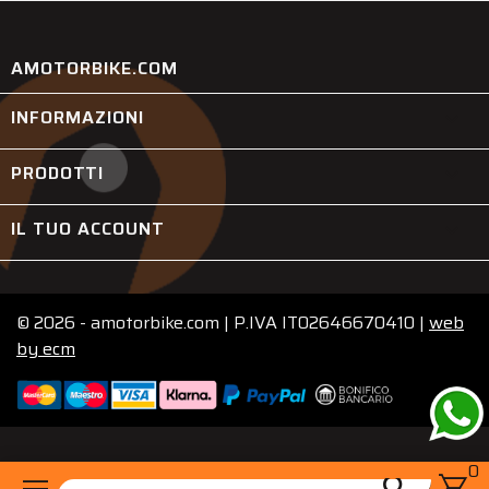
AMOTORBIKE.COM
INFORMAZIONI

PRODOTTI

IL TUO ACCOUNT

© 2026 - amotorbike.com | P.IVA IT02646670410 |
web
by
ecm
0
menu
shopping_cart
search