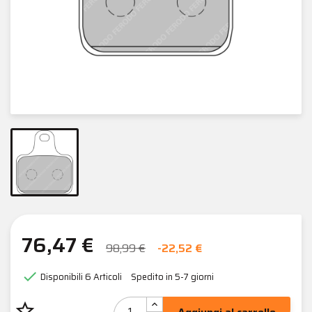
76,47 €
98,99 €
-22,52 €

Disponibili
6 Articoli
Spedito in 5-7 giorni
star_border