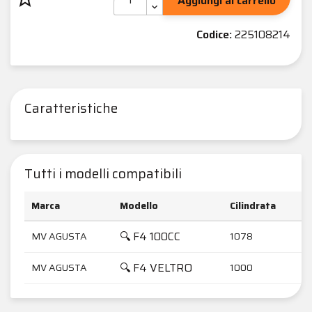
Aggiungi al carrello
Codice:
225108214
Caratteristiche
Tutti i modelli compatibili
Marca
Modello
Cilindrata
A
🔍 F4 100CC
MV AGUSTA
1078
2
🔍 F4 VELTRO
MV AGUSTA
1000
2