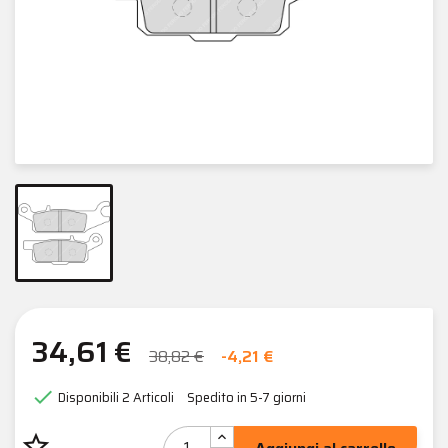
34,61 €
38,82 €
-4,21 €

Disponibili
2 Articoli
Spedito in 5-7 giorni
star_border