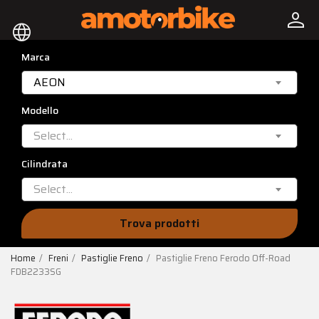
person
language
Marca
AEON
Modello
Select...
Cilindrata
Select...
Trova prodotti
Home
Freni
Pastiglie Freno
Pastiglie Freno Ferodo Off-Road
FDB2233SG