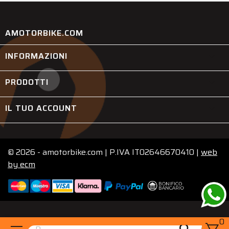
AMOTORBIKE.COM
INFORMAZIONI

PRODOTTI

IL TUO ACCOUNT

© 2026 - amotorbike.com | P.IVA IT02646670410 |
web
by
ecm
0