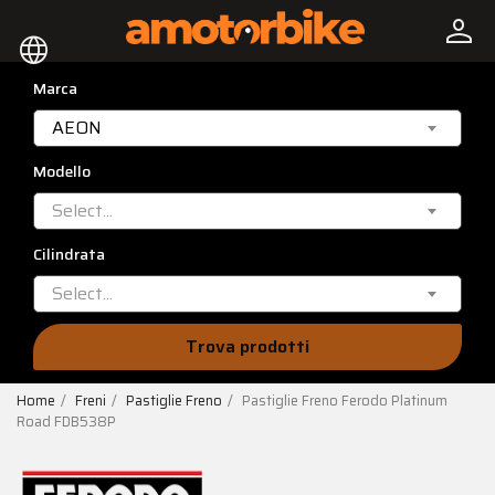
person
language
Marca
AEON
Modello
Select...
Cilindrata
Select...
Trova prodotti
Home
Freni
Pastiglie Freno
Pastiglie Freno Ferodo Platinum
Road FDB538P