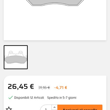
26,45 €
31,16 €
-4,71 €

Disponibili
12 Articoli
Spedito in 5-7 giorni
star_border