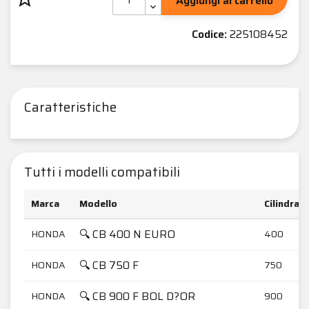
Aggiungi al carrello
Codice:
225108452
Caratteristiche
Tutti i modelli compatibili
Marca
Modello
Cilindrat
🔍 CB 400 N EURO
HONDA
400
🔍 CB 750 F
HONDA
750
🔍 CB 900 F BOL D?OR
HONDA
900