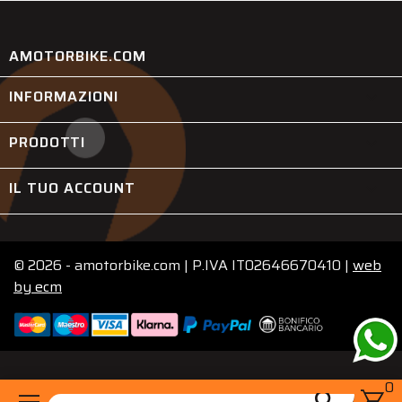
AMOTORBIKE.COM
INFORMAZIONI

PRODOTTI

IL TUO ACCOUNT

© 2026 - amotorbike.com | P.IVA IT02646670410 |
web
by
ecm
0
menu
shopping_cart
search