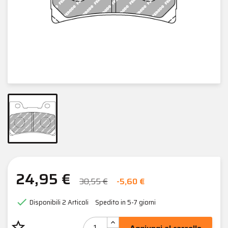
24,95 €
30,55 €
-5,60 €

Disponibili
2 Articoli
Spedito in 5-7 giorni
star_border