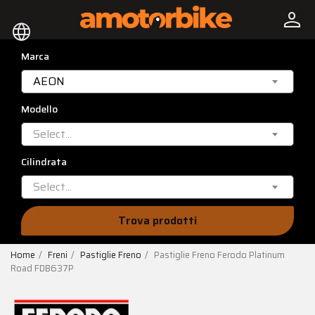
person
language
Marca
AEON
Modello
Select...
Cilindrata
Select...
Trova prodotti
Home
Freni
Pastiglie Freno
Pastiglie Freno Ferodo Platinum
Road FDB637P