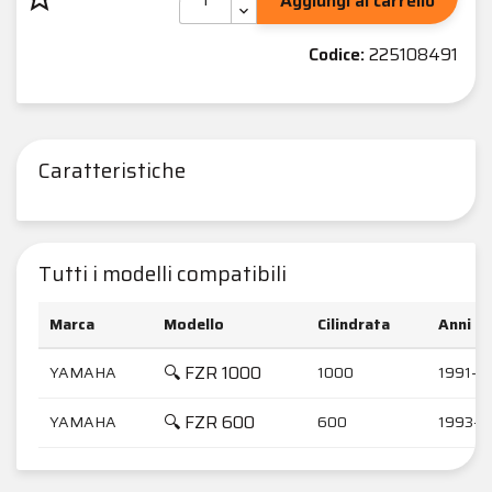
Aggiungi al carrello
Codice:
225108491
Caratteristiche
Tutti i modelli compatibili
Marca
Modello
Cilindrata
Anni
🔍 FZR 1000
YAMAHA
1000
1991-1
🔍 FZR 600
YAMAHA
600
1993-1