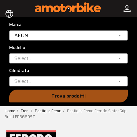
person
language
Marca
AEON
Modello
Select...
Cilindrata
Select...
Trova prodotti
Home
Freni
Pastiglie Freno
Pastiglie Freno Ferodo Sinter Grip
Road FDB680ST