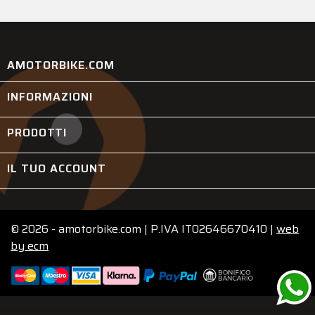
AMOTORBIKE.COM
INFORMAZIONI

PRODOTTI

IL TUO ACCOUNT

© 2026 - amotorbike.com | P.IVA IT02646670410 |
web
by
ecm