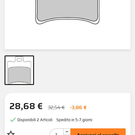
28,68 €
32,54 €
-3,86 €

Disponibili
2 Articoli
Spedito in 5-7 giorni
star_border