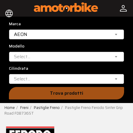
person
language
Marca
AEON
Modello
Select...
Cilindrata
Select...
Trova prodotti
Home
Freni
Pastiglie Freno
Pastiglie Freno Ferodo Sinter Grip
Road FDB736ST