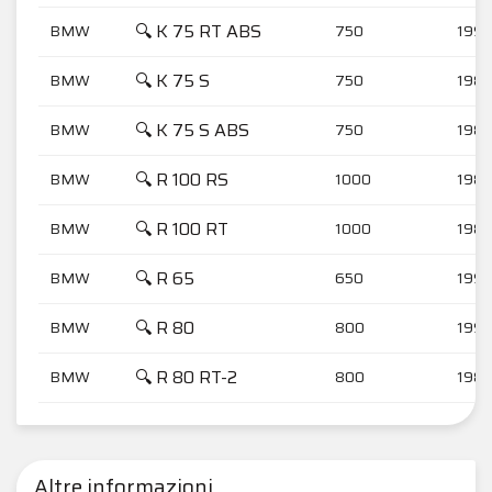
🔍 K 75 RT ABS
BMW
750
1996
🔍 K 75 S
BMW
750
1989
🔍 K 75 S ABS
BMW
750
1989
🔍 R 100 RS
BMW
1000
1989
🔍 R 100 RT
BMW
1000
1989
🔍 R 65
BMW
650
1990
🔍 R 80
BMW
800
1990
🔍 R 80 RT-2
BMW
800
1989
Altre informazioni