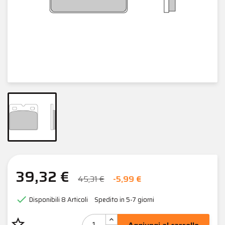
39,32 €
45,31 €
-5,99 €

Disponibili
8 Articoli
Spedito in 5-7 giorni
star_border