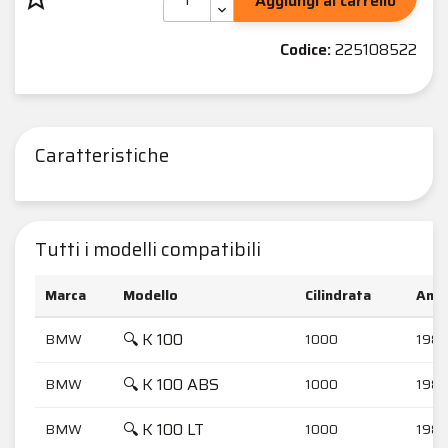
Aggiungi al carrello
Codice:
225108522
Caratteristiche
Tutti i modelli compatibili
Marca
Modello
Cilindrata
Anni
🔍 K 100
BMW
1000
1989
🔍 K 100 ABS
BMW
1000
1989
🔍 K 100 LT
BMW
1000
1989