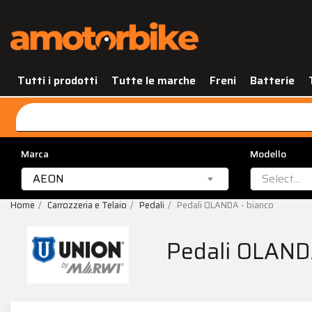
Tutti i prodotti
Tutte le marche
Freni
Batterie
Marca
Modello
AEON
Select...
Home
Carrozzeria e Telaio
Pedali
Pedali OLANDA - bianco
Pedali OLAND