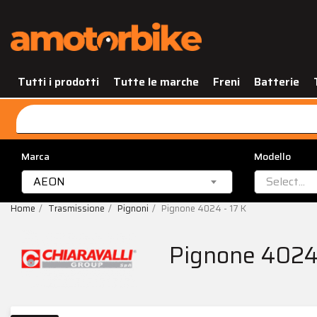
Tutti i prodotti
Tutte le marche
Freni
Batterie
Marca
Modello
AEON
Select...
Home
Trasmissione
Pignoni
Pignone 4024 - 17 K
Pignone 4024 