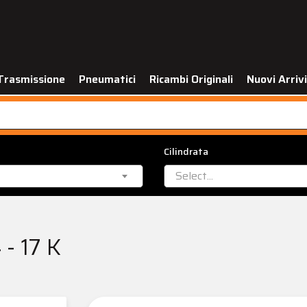
Trasmissione
Pneumatici
Ricambi Originali
Nuovi Arrivi
Cilindrata
Select...
- 17 K