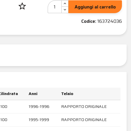
star_border
Aggiungi al carrello
Codice:
163724036
Cilindrata
Anni
Telaio
1100
1996-1996
RAPPORTO ORIGINALE
1100
1995-1999
RAPPORTO ORIGINALE