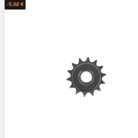
-5,02 €