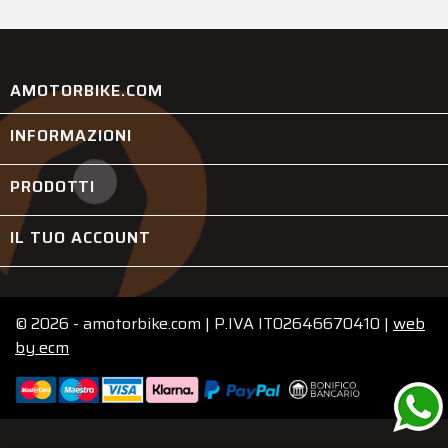
AMOTORBIKE.COM
INFORMAZIONI

PRODOTTI

IL TUO ACCOUNT

© 2026 - amotorbike.com | P.IVA IT02646670410 |
web
by
ecm