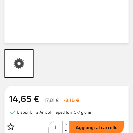
14,65 €
17,81 €
-3,16 €

Disponibili
2 Articoli
Spedito in 5-7 giorni
star_border
Aggiungi al carrello