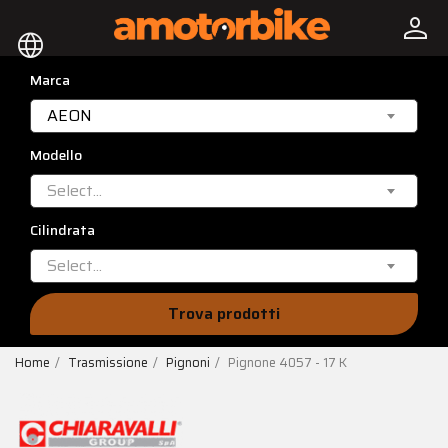
person
language
Marca
AEON
Modello
Select...
Cilindrata
Select...
Trova prodotti
Home
Trasmissione
Pignoni
Pignone 4057 - 17 K