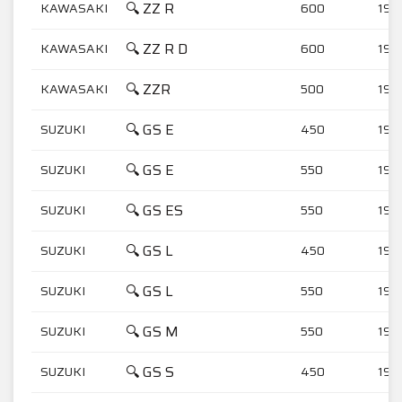
🔍 ZZ R
KAWASAKI
600
199
🔍 ZZ R D
KAWASAKI
600
199
🔍 ZZR
KAWASAKI
500
199
🔍 GS E
SUZUKI
450
198
🔍 GS E
SUZUKI
550
197
🔍 GS ES
SUZUKI
550
198
🔍 GS L
SUZUKI
450
198
🔍 GS L
SUZUKI
550
197
🔍 GS M
SUZUKI
550
197
🔍 GS S
SUZUKI
450
198