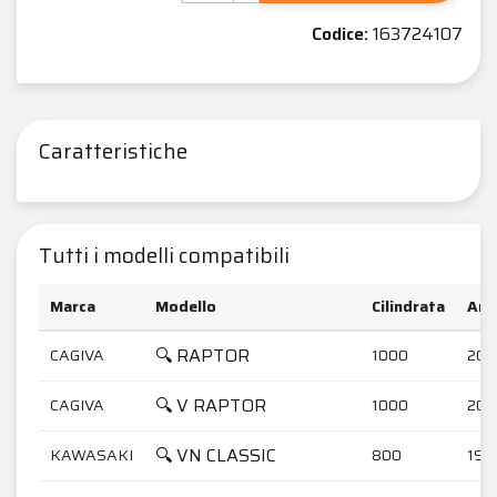
Codice:
163724107
Caratteristiche
Tutti i modelli compatibili
Marca
Modello
Cilindrata
Ann
🔍 RAPTOR
CAGIVA
1000
200
🔍 V RAPTOR
CAGIVA
1000
200
🔍 VN CLASSIC
KAWASAKI
800
199