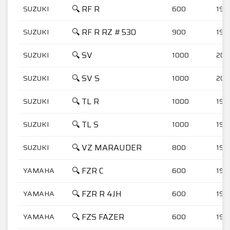
🔍 RF R
SUZUKI
600
199
🔍 RF R RZ #530
SUZUKI
900
199
🔍 SV
SUZUKI
1000
200
🔍 SV S
SUZUKI
1000
200
🔍 TL R
SUZUKI
1000
199
🔍 TL S
SUZUKI
1000
199
🔍 VZ MARAUDER
SUZUKI
800
199
🔍 FZR C
YAMAHA
600
198
🔍 FZR R 4JH
YAMAHA
600
199
🔍 FZS FAZER
YAMAHA
600
199