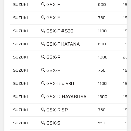
🔍 GSX-F
SUZUKI
600
198
🔍 GSX-F
SUZUKI
750
198
🔍 GSX-F #530
SUZUKI
1100
198
🔍 GSX-F KATANA
SUZUKI
600
198
🔍 GSX-R
SUZUKI
1000
200
🔍 GSX-R
SUZUKI
750
198
🔍 GSX-R #530
SUZUKI
1100
198
🔍 GSX-R HAYABUSA
SUZUKI
1300
199
🔍 GSX-R SP
SUZUKI
750
199
🔍 GSX-S
SUZUKI
550
198