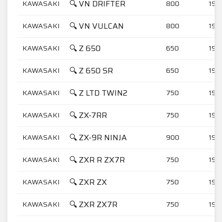
🔍 VN DRIFTER
KAWASAKI
800
199
🔍 VN VULCAN
KAWASAKI
800
199
🔍 Z 650
KAWASAKI
650
197
🔍 Z 650 SR
KAWASAKI
650
197
🔍 Z LTD TWIN2
KAWASAKI
750
197
🔍 ZX-7RR
KAWASAKI
750
199
🔍 ZX-9R NINJA
KAWASAKI
900
199
🔍 ZXR R ZX7R
KAWASAKI
750
199
🔍 ZXR ZX
KAWASAKI
750
198
🔍 ZXR ZX7R
KAWASAKI
750
199