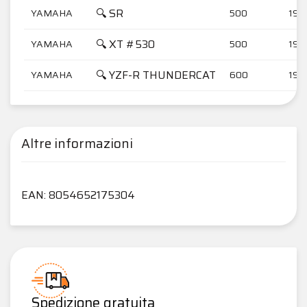
🔍 SR
YAMAHA
500
197
🔍 XT #530
YAMAHA
500
197
🔍 YZF-R THUNDERCAT
YAMAHA
600
199
Altre informazioni
EAN: 8054652175304
Spedizione gratuita