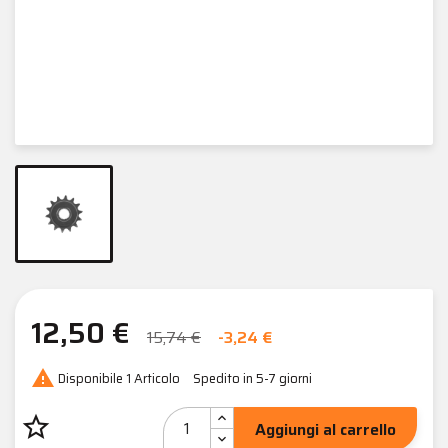
12,50 €
15,74 €
-3,24 €

Disponibile
1 Articolo
Spedito in 5-7 giorni
star_border
Aggiungi al carrello