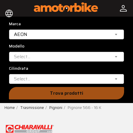
person
language
Marca
AEON
Modello
Select...
Cilindrata
Select...
Trova prodotti
Home
Trasmissione
Pignoni
Pignone 566 - 16 K