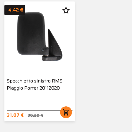
star_border
-4,42 €
Specchietto sinistro RMS
Piaggio Porter 20112020
shopping_cart
31,87 €
36,29 €