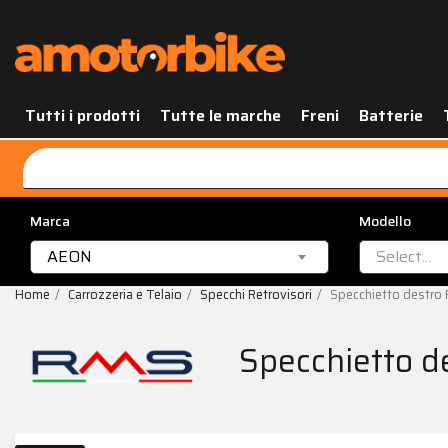
Tutti i prodotti
Tutte le marche
Freni
Batterie
Marca
Modello
AEON
Select...
Home
Carrozzeria e Telaio
Specchi Retrovisori
Specchietto destro
Specchietto d