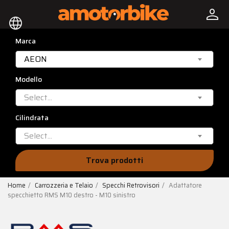
person
language
Marca
AEON
Modello
Select...
Cilindrata
Select...
Trova prodotti
Home
Carrozzeria e Telaio
Specchi Retrovisori
Adattatore
specchietto RMS M10 destro - M10 sinistro