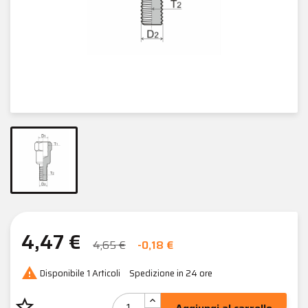
4,47 €
4,65 €
-0,18 €

Disponibile
1 Articoli
Spedizione in 24 ore
star_border