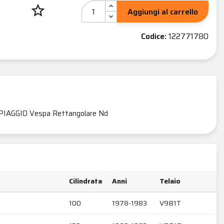
star_border
Aggiungi al carrello
Codice:
122771780
PIAGGIO Vespa Rettangolare Nd
Cilindrata
Anni
Telaio
100
1978-1983
V9B1T