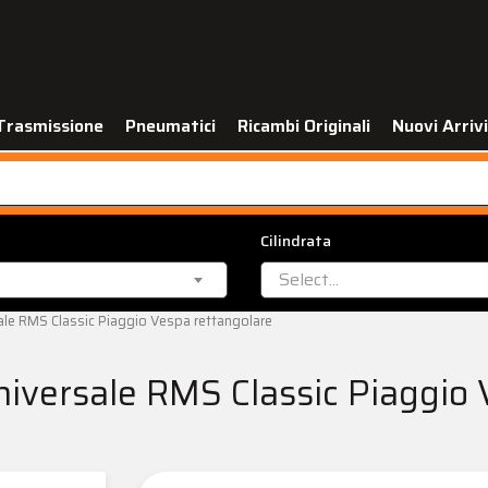
Trasmissione
Pneumatici
Ricambi Originali
Nuovi Arrivi
Cilindrata
Select...
ale RMS Classic Piaggio Vespa rettangolare
niversale RMS Classic Piaggio 