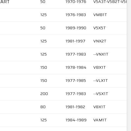
TART
50
1970-1976
V5A3T-V5B2T-V5B
125
1976-1983
VMB1T
50
1989-1990
V5X5T
125
1981-1997
VNX2T
125
1977-1983
--VNX1T
150
1978-1984
VBX1T
150
1977-1985
--VLX1T
200
1977-1983
--VSX1T
80
1981-1982
V8X1T
125
1984-1989
VAM1T