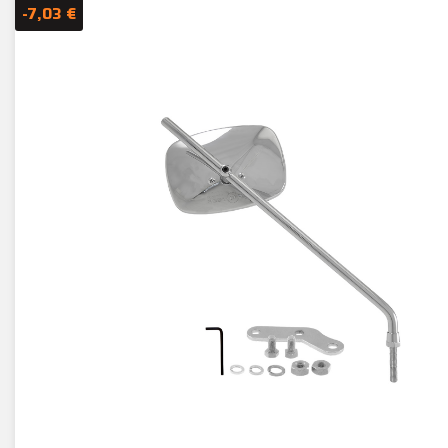
-7,03 €