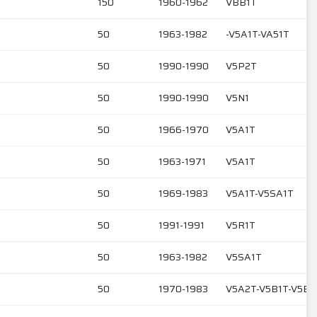
150
1960-1962
VBB1T
50
1963-1982
-V5A1T-VA51T
50
1990-1990
V5P2T
50
1990-1990
V5N1
50
1966-1970
V5A1T
50
1963-1971
V5A1T
50
1969-1983
V5A1T-V5SA1T
50
1991-1991
V5R1T
50
1963-1982
V5SA1T
50
1970-1983
V5A2T-V5B1T-V5B3