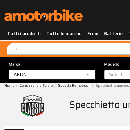
Tutti i prodotti
Tutte le marche
Freni
Batterie
Marca
Modello
AEON
Select...
Home
Carrozzeria e Telaio
Specchi Retrovisori
Specchietto univers
Specchietto u