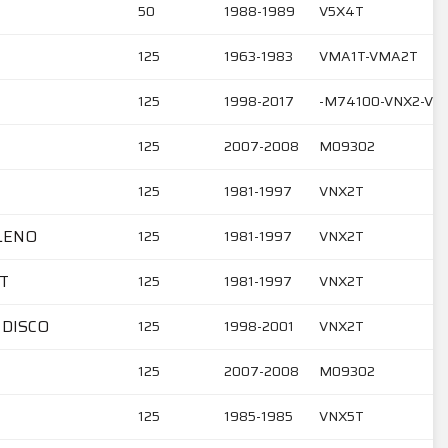
50
1988-1989
V5X4T
125
1963-1983
VMA1T-VMA2T
125
1998-2017
-M74100-VNX2-VLX
125
2007-2008
M09302
125
1981-1997
VNX2T
ALENO
125
1981-1997
VNX2T
RT
125
1981-1997
VNX2T
 DISCO
125
1998-2001
VNX2T
125
2007-2008
M09302
125
1985-1985
VNX5T