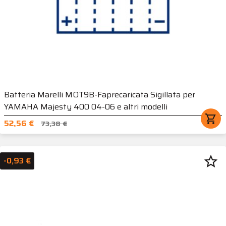
Batteria Marelli MOT9B-Faprecaricata Sigillata per
YAMAHA Majesty 400 04-06 e altri modelli
shopping_cart
52,56 €
73,38 €
star_border
-0,93 €