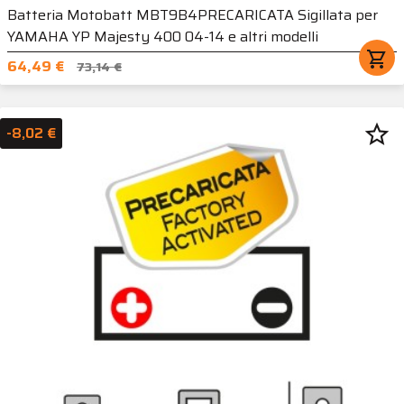
Batteria Motobatt MBT9B4PRECARICATA Sigillata per
YAMAHA YP Majesty 400 04-14 e altri modelli
shopping_cart
64,49 €
73,14 €
star_border
-8,02 €