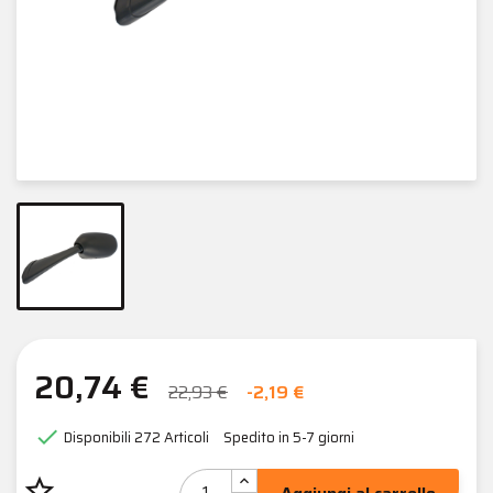
20,74 €
22,93 €
-2,19 €

Disponibili
272 Articoli
Spedito in 5-7 giorni
star_border