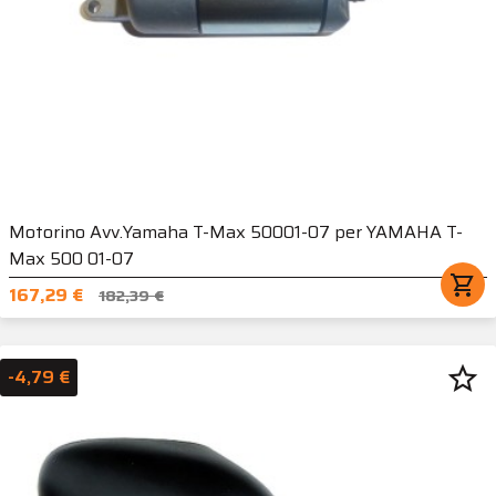
Motorino Avv.Yamaha T-Max 50001-07 per YAMAHA T-
Max 500 01-07
shopping_cart
167,29 €
182,39 €
star_border
-4,79 €