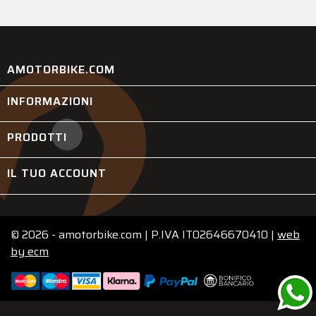
AMOTORBIKE.COM
INFORMAZIONI

PRODOTTI

IL TUO ACCOUNT

© 2026 - amotorbike.com | P.IVA IT02646670410 |
web
by
ecm