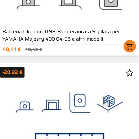
Batteria Okyami OT9B-Bsrprecaricata Sigillata per
YAMAHA Majesty 400 04-06 e altri modelli
shopping_cart
40,41 €
48,43 €
star_border
-20,82 €