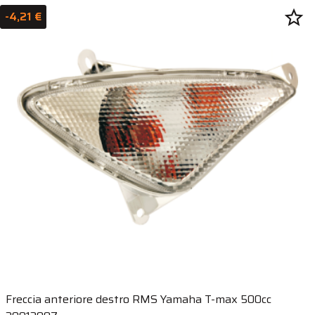
star_border
-4,21 €
Freccia anteriore destro RMS Yamaha T-max 500cc