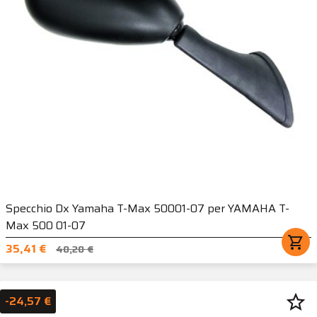
Specchio Dx Yamaha T-Max 50001-07 per YAMAHA T-
Max 500 01-07
shopping_cart
35,41 €
40,20 €
star_border
-24,57 €