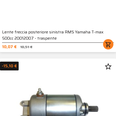
Lente freccia posteriore sinistra RMS Yamaha T-max
500cc 20012007 - traspente
shopping_cart
10,07 €
10,51 €
star_border
-15,10 €