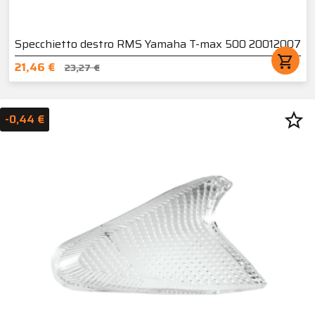
Specchietto destro RMS Yamaha T-max 500 20012007
shopping_cart
21,46 €
23,27 €
star_border
-0,44 €