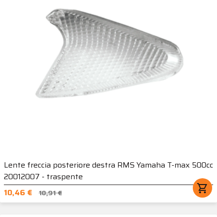
Lente freccia posteriore destra RMS Yamaha T-max 500cc
20012007 - traspente
shopping_cart
10,46 €
10,91 €