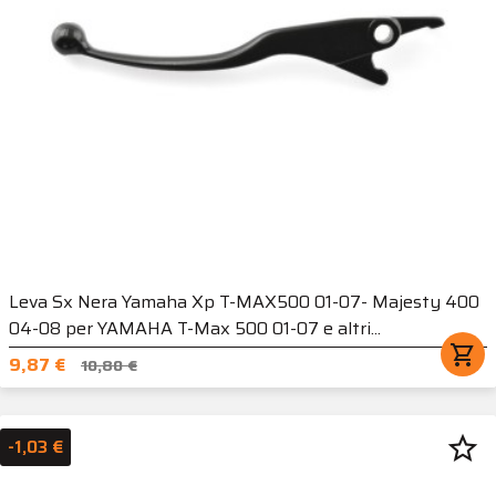
Leva Sx Nera Yamaha Xp T-MAX500 01-07- Majesty 400
04-08 per YAMAHA T-Max 500 01-07 e altri...
shopping_cart
9,87 €
10,80 €
star_border
-1,03 €