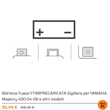
Batteria Yuasa YT9BPRECARICATA Sigillata per YAMAHA
Majesty 400 04-06 e altri modelli
shopping_cart
95,59 €
120,16 €