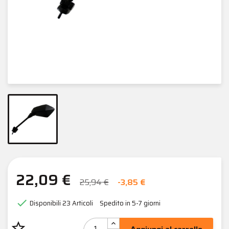
22,09 €
25,94 €
-3,85 €

Disponibili
23 Articoli
Spedito in 5-7 giorni
star_border