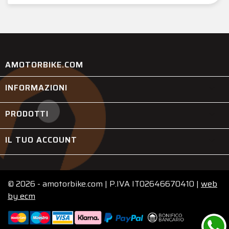
AMOTORBIKE.COM
INFORMAZIONI

PRODOTTI

IL TUO ACCOUNT

© 2026 - amotorbike.com | P.IVA IT02646670410 |
web
by
ecm