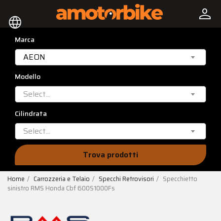
person
language
Marca
AEON
Modello
Select...
Cilindrata
Select...
Trova prodotti
Home
Carrozzeria e Telaio
Specchi Retrovisori
Specchietto
sinistro RMS Honda Cbf 600S1000Fs