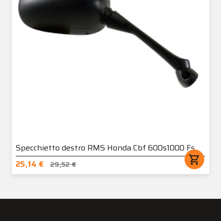
Specchietto destro RMS Honda Cbf 600s1000 Fs
shopping_cart
25,14 €
29,52 €