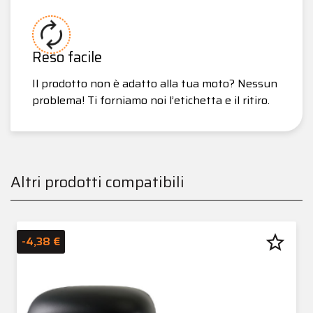
Reso facile
Il prodotto non è adatto alla tua moto? Nessun
problema! Ti forniamo noi l’etichetta e il ritiro.
Altri prodotti compatibili
star_border
-4,38 €