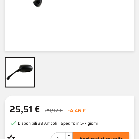
25,51 €
29,97 €
-4,46 €

Disponibili
38 Articoli
Spedito in 5-7 giorni
star_border