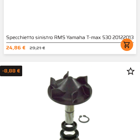
Specchietto sinistro RMS Yamaha T-max 530 20122013
shopping_cart
24,86 €
29,21 €
star_border
-8,88 €