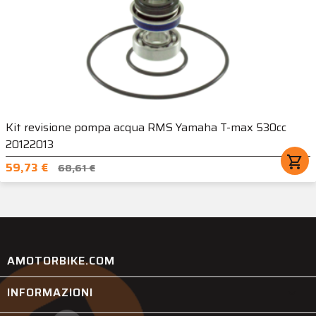
Kit revisione pompa acqua RMS Yamaha T-max 530cc
20122013
shopping_cart
59,73 €
68,61 €
AMOTORBIKE.COM
INFORMAZIONI
