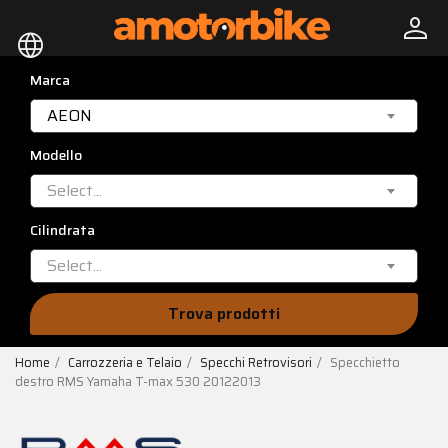
person
language
Marca
AEON
Modello
Select...
Cilindrata
Select...
Trova prodotti
Home
Carrozzeria e Telaio
Specchi Retrovisori
Specchietto
destro RMS Yamaha T-max 530 20122013