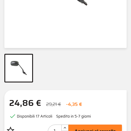
24,86 €
29,21 €
-4,35 €

Disponibili
17 Articoli
Spedito in 5-7 giorni
star_border