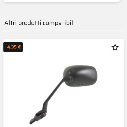
Altri prodotti compatibili
star_border
-4,35 €