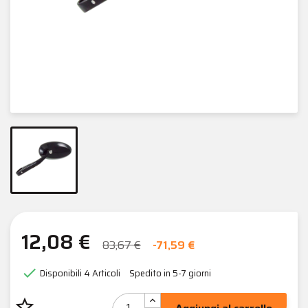
12,08 €
83,67 €
-71,59 €

Disponibili
4 Articoli
Spedito in 5-7 giorni
star_border