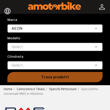
person
language
Marca
AEON
Modello
Select...
Cilindrata
Select...
Trova prodotti
Home
Carrozzeria e Telaio
Specchi Retrovisori
Specchietto
Universale RMS in Alluminio