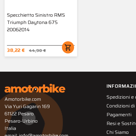
Specchietto Sinistro RMS
Triumph Daytona 675
20062014
shopping_cart
38,22 €
44,90 €
INFORMAZI
Spedizioni e
Amotorbike.com
Condizioni di
Via Yuri Gagarin 169
61122 Pesaro
Pagamenti
Pesaro-Urbino
Resi e Sostit
Italia
Chi Siamo
email:
info@amotorbike.com