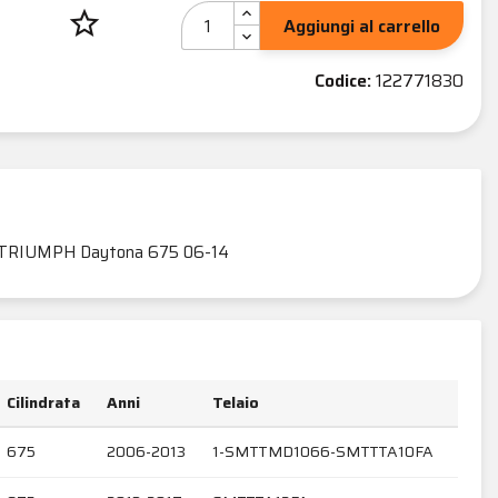
star_border
Aggiungi al carrello
Codice:
122771830
TRIUMPH Daytona 675 06-14
Cilindrata
Anni
Telaio
675
2006-2013
1-SMTTMD1066-SMTTTA10FA