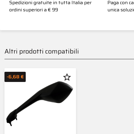
Spedizioni gratuite in tutta Italia per
Paga con car
ordini superiori a € 99
unica soluzi
Altri prodotti compatibili
star_border
-6,68 €