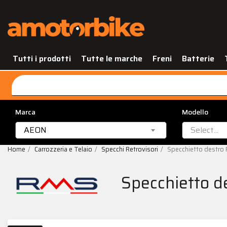
Tutti i prodotti
Tutte le marche
Freni
Batterie
Marca
Modello
AEON
Select...
Home
Carrozzeria e Telaio
Specchi Retrovisori
Specchietto destr
Specchietto 