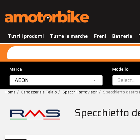
Tutti i prodotti
Tutte le marche
Freni
Batterie
Marca
Modello
AEON
Select...
Home
Carrozzeria e Telaio
Specchi Retrovisori
Specchietto destr
Specchietto 