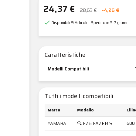
24,37 €
28,63 €
-4,26 €

Disponibili
9 Articoli
Spedito in 5-7 giorni
Caratteristiche
Modelli Compatibili
Tutti i modelli compatibili
Marca
Modello
Cili
🔍 FZ6 FAZER S
YAMAHA
600