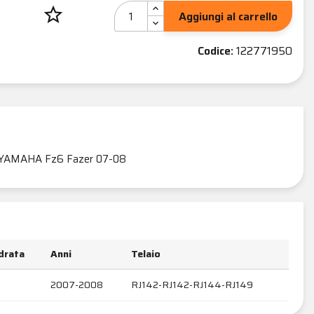
star_border
Aggiungi al carrello
Codice:
122771950
YAMAHA Fz6 Fazer 07-08
ndrata
Anni
Telaio
2007-2008
RJ142-RJ142-RJ144-RJ149