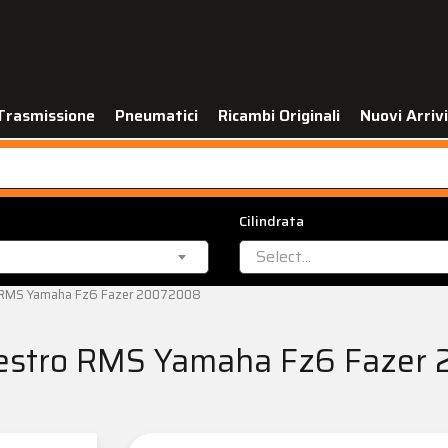
Trasmissione
Pneumatici
Ricambi Originali
Nuovi Arrivi
Cilindrata
Select...
o RMS Yamaha Fz6 Fazer 20072008
destro RMS Yamaha Fz6 Faze