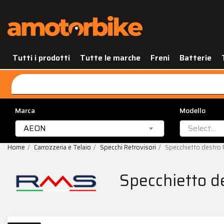
Tutti i prodotti
Tutte le marche
Freni
Batterie
Marca
Modello
AEON
Select...
Home
Carrozzeria e Telaio
Specchi Retrovisori
Specchietto destro
Specchietto 