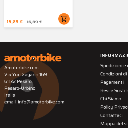
shopping_cart
15,29 €
16,89 €
INFORMAZI
Spedizioni e
Amotorbike.com
Condizioni di
Via Yuri Gagarin 169
61122 Pesaro
Pagamenti
Pesaro-Urbino
Resi e Sostit
Italia
Chi Siamo
email:
info@amotorbike.com
Policy Privac
Contattaci
Mappa del si