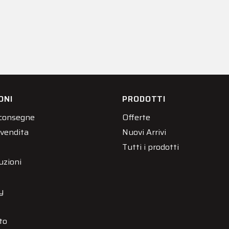
ONI
PRODOTTI
 consegne
Offerte
 vendita
Nuovi Arrivi
Tutti i prodotti
uzioni
y
to