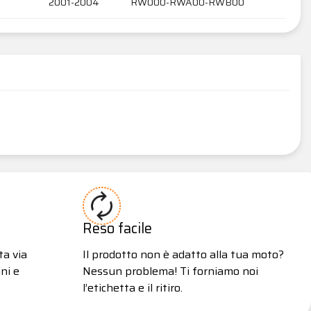
2001-2004
RW000-RWA00-RWB00
Reso facile
ta via
Il prodotto non è adatto alla tua moto?
ni e
Nessun problema! Ti forniamo noi
l’etichetta e il ritiro.