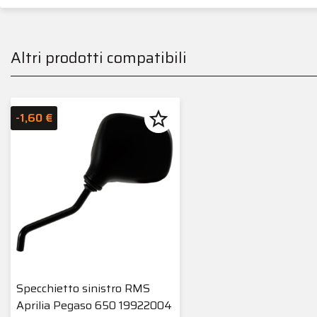
Altri prodotti compatibili
star_border
-1,60 €
Specchietto sinistro RMS
Aprilia Pegaso 650 19922004