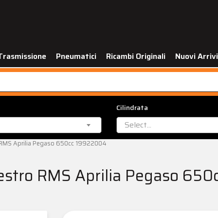
Trasmissione
Pneumatici
Ricambi Originali
Nuovi Arrivi
Cilindrata
Select...
 RMS Aprilia Pegaso 650cc 19922004
destro RMS Aprilia Pegaso 65