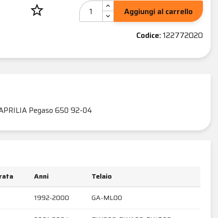
star_border
Aggiungi al carrello
Codice:
122772020
APRILIA Pegaso 650 92-04
drata
Anni
Telaio
1992-2000
GA-ML00