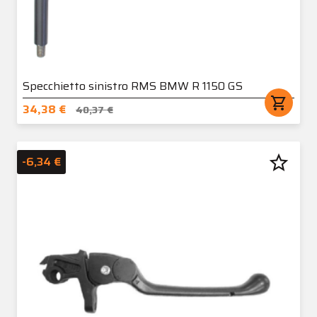
Specchietto sinistro RMS BMW R 1150 GS
shopping_cart
34,38 €
40,37 €
star_border
-6,34 €