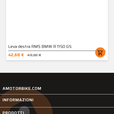
Leva destra RMS BMW R 1150 GS
shopping_cart
42,68 €
49,02 €
AMOTORBIKE.COM
INFORMAZIONI

PRODOTTI
