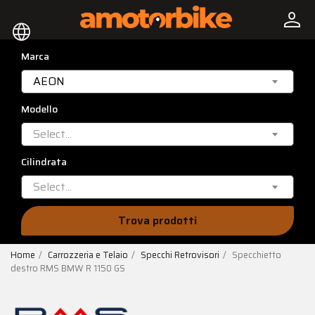
person
language
Marca
AEON
Modello
Select...
Cilindrata
Select...
Trova prodotti
Home
Carrozzeria e Telaio
Specchi Retrovisori
Specchietto
destro RMS BMW R 1150 GS