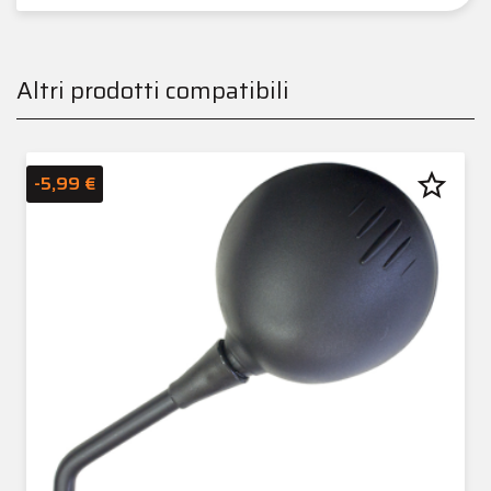
Altri prodotti compatibili
star_border
-5,99 €