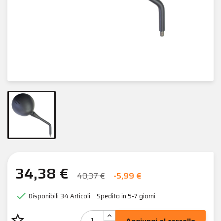
34,38 €
40,37 €
-5,99 €

Disponibili
34 Articoli
Spedito in 5-7 giorni
star_border