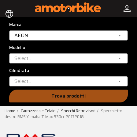
person
language
Marca
AEON
Modello
Select...
Cilindrata
Select...
Trova prodotti
Home
Carrozzeria e Telaio
Specchi Retrovisori
Specchietto
destro RMS Yamaha T-Max 530cc 20172018