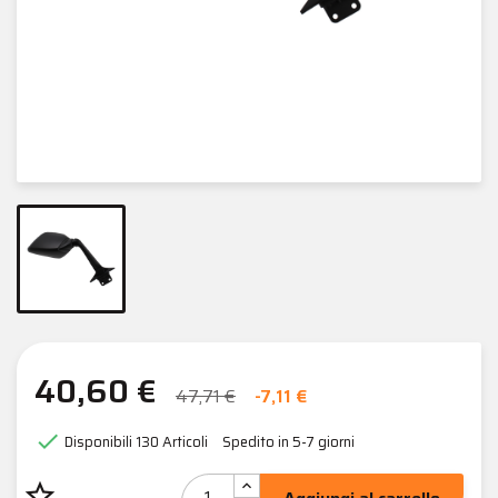
40,60 €
47,71 €
-7,11 €

Disponibili
130 Articoli
Spedito in 5-7 giorni
star_border