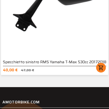
Specchietto sinistro RMS Yamaha T-Max 530cc 20172018
shopping_cart
40,00 €
47,00 €
AMOTORBIKE.COM