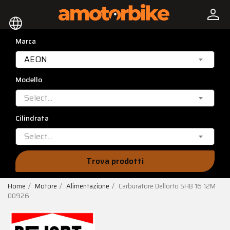
person
language
Marca
AEON
Modello
Select...
Cilindrata
Select...
Trova prodotti
Home
Motore
Alimentazione
Carburatore Dellorto SHB 16 12M
00926