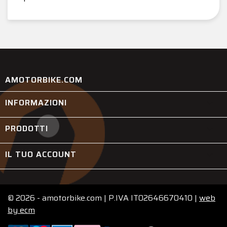
AMOTORBIKE.COM
INFORMAZIONI

PRODOTTI

IL TUO ACCOUNT

© 2026 - amotorbike.com | P.IVA IT02646670410 |
web
by
ecm