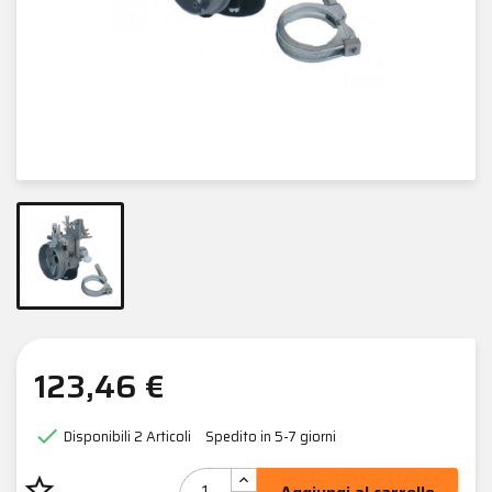
123,46 €

Disponibili
2 Articoli
Spedito in 5-7 giorni
star_border