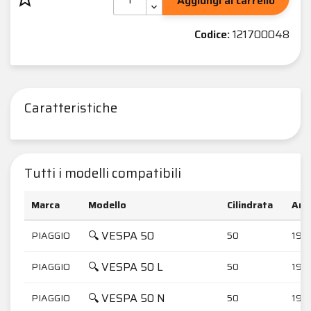
Aggiungi al carrello
Codice:
121700048
Caratteristiche
Tutti i modelli compatibili
Marca
Modello
Cilindrata
Ann
🔍 VESPA 50
PIAGGIO
50
196
🔍 VESPA 50 L
PIAGGIO
50
196
🔍 VESPA 50 N
PIAGGIO
50
196