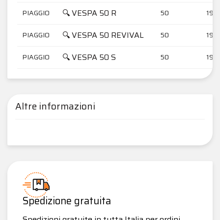
🔍 VESPA 50 R
PIAGGIO
50
196
🔍 VESPA 50 REVIVAL
PIAGGIO
50
199
🔍 VESPA 50 S
PIAGGIO
50
196
Altre informazioni
Spedizione gratuita
Spedizioni gratuite in tutta Italia per ordini