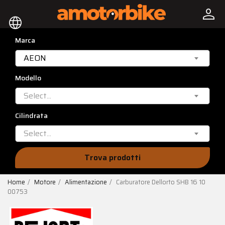
person
language
Marca
AEON
Modello
Select...
Cilindrata
Select...
Trova prodotti
Home
Motore
Alimentazione
Carburatore Dellorto SHB 16 10
00753