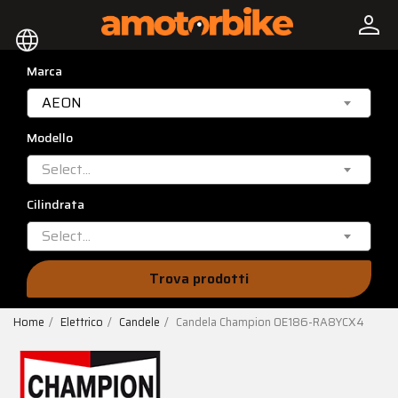
person
language
Marca
AEON
Modello
Select...
Cilindrata
Select...
Trova prodotti
Home
Elettrico
Candele
Candela Champion OE186-RA8YCX4