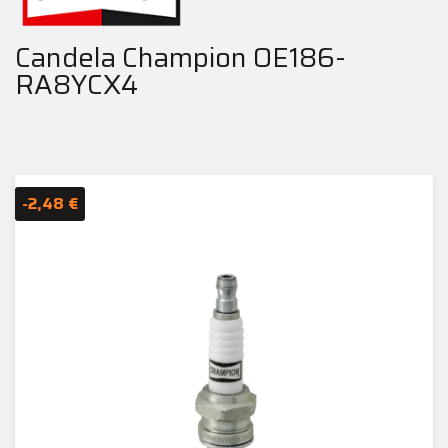
Candela Champion OE186-
RA8YCX4
-2,48 €