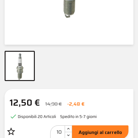
12,50 €
14,98 €
-2,48 €

Disponibili
20 Articoli
Spedito in 5-7 giorni
star_border
Aggiungi al carrello