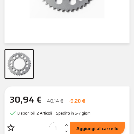
30,94 €
40,14 €
-9,20 €

Disponibili
2 Articoli
Spedito in 5-7 giorni
star_border
Aggiungi al carrello