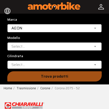
person
language
Marca
AEON
Modello
Select...
Cilindrata
Select...
Trova prodotti
Home
Trasmissione
Corone
Corona 2075 - 52