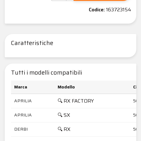
Codice:
163723154
Caratteristiche
Tutti i modelli compatibili
Marca
Modello
Cil
🔍 RX FACTORY
APRILIA
50
🔍 SX
APRILIA
50
🔍 RX
DERBI
50