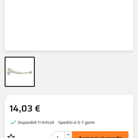
14,03 €

Disponibili
11 Articoli
Spedito in 5-7 giorni
star_border