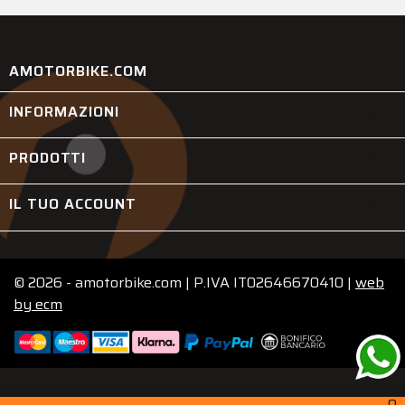
AMOTORBIKE.COM
INFORMAZIONI

PRODOTTI

IL TUO ACCOUNT

© 2026 - amotorbike.com | P.IVA IT02646670410 |
web
by
ecm
0