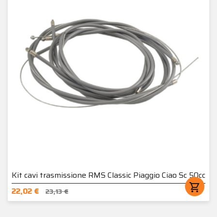
Kit cavi trasmissione RMS Classic Piaggio Ciao Sc 50cc
shopping_cart
22,02 €
23,13 €