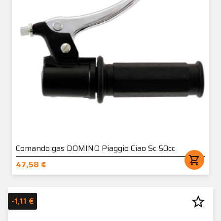
Comando gas DOMINO Piaggio Ciao Sc 50cc
shopping_cart
47,58 €
star_border
-1,11 €