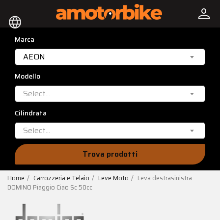
person
language
Marca
AEON
Modello
Select...
Cilindrata
Select...
Trova prodotti
Home
Carrozzeria e Telaio
Leve Moto
Leva destrasinistra
DOMINO Piaggio Ciao Sc 50cc