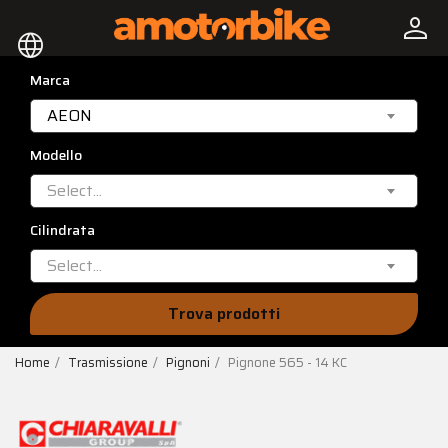
person
language
Marca
AEON
Modello
Select...
Cilindrata
Select...
Trova prodotti
Home
Trasmissione
Pignoni
Pignone 565 - 14 KC