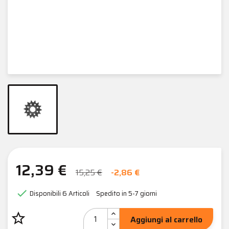
12,39 €
15,25 €
-2,86 €

Disponibili
6 Articoli
Spedito in 5-7 giorni
star_border
Aggiungi al carrello