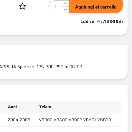
star_border
Aggiungi al carrello
Codice:
267008066
APRILIA Sportcity 125-200-250 Ie 06-07
Anni
Telaio
2004-2008
VB000-VBA00-VB002-VBA01-VBB00