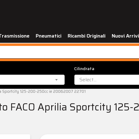
Trasmissione
Pneumatici
Ricambi Originali
Nuovi Arrivi
Cilindrata
Select...
lia Sportcity 125-200-250cc ie 20062007 22701
to FACO Aprilia Sportcity 12