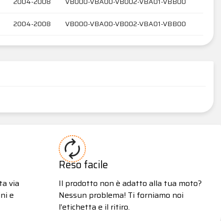
2004-2008
VB000-VBA00-VB002-VBA01-VBB00
2004-2008
VB000-VBA00-VB002-VBA01-VBB00
Reso facile
ta via
Il prodotto non è adatto alla tua moto?
ni e
Nessun problema! Ti forniamo noi
l’etichetta e il ritiro.