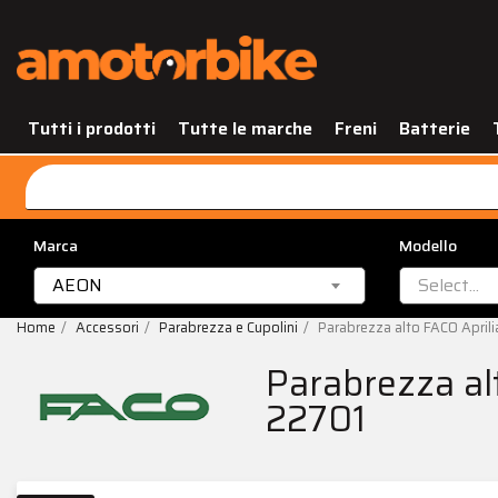
Tutti i prodotti
Tutte le marche
Freni
Batterie
Marca
Modello
AEON
Select...
Home
Accessori
Parabrezza e Cupolini
Parabrezza alto FACO Apri
Parabrezza al
22701