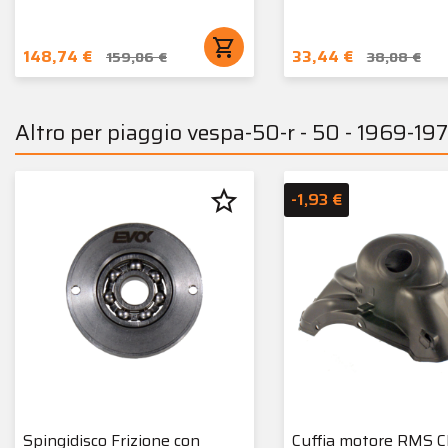
shopping_cart
148,74 €
33,44 €
159,06 €
38,08 €
Altro per piaggio vespa-50-r - 50 - 1969-197
star_border
-1,93 €
Spingidisco Frizione con
Cuffia motore RMS Cl