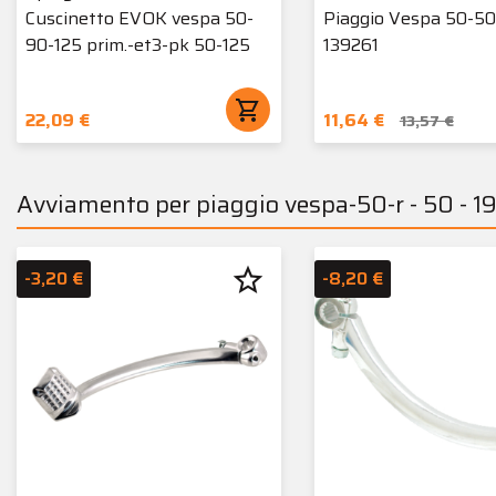
Cuscinetto EVOK vespa 50-
Piaggio Vespa 50-50
90-125 prim.-et3-pk 50-125
139261
shopping_cart
22,09 €
11,64 €
13,57 €
Avviamento per piaggio vespa-50-r - 50 - 1
star_border
-3,20 €
-8,20 €