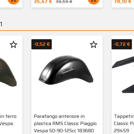
35,47 €
78,10 €
39,59 €
1
star_border
star_border
-0,52 €
-0,72 €
in ferro
Parafango anteriore in
Tappeti
 Vespa
plastica RMS Classic Piaggio
Classic 
Vespa 50-90-125cc 183680
29459