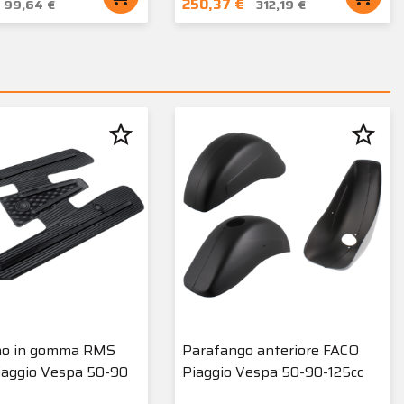
250,37 €
99,64 €
312,19 €
star_border
star_border
no in gomma RMS
Parafango anteriore FACO
Piaggio Vespa 50-90
Piaggio Vespa 50-90-125cc