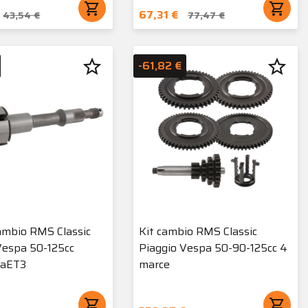
shopping_cart
shopping_cart
67,31 €
43,54 €
77,47 €
star_border
star_border
-61,82 €
ambio RMS Classic
Kit cambio RMS Classic
Vespa 50-125cc
Piaggio Vespa 50-90-125cc 4
raET3
marce
shopping_cart
shopping_cart