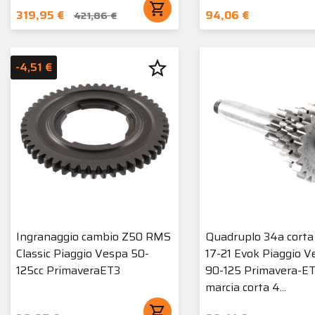
shopping_cart
319,95 €
94,06 €
421,86 €
star_border
-4,51 €
Ingranaggio cambio Z50 RMS
Quadruplo 34a corta 
Classic Piaggio Vespa 50-
17-21 Evok Piaggio V
125cc PrimaveraET3
90-125 Primavera-ET3
marcia corta 4...
shopping_cart