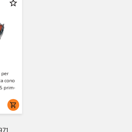
star_border
 per
ca cono
5 prim-
shopping_cart
971