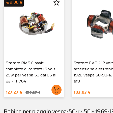
star_border
-29,00 €
Statore RMS Classic
Statore EVOK 12 volt
completo di contatti 6 volt
accensione elettroni
25w per vespa 50 dal 65 al
1920 vespa 50-90-12
82 - 111764
et3
shopping_cart
127,27 €
103,03 €
156,27 €
Bobine per piaggio vespa-50-r - 50 - 1969-1