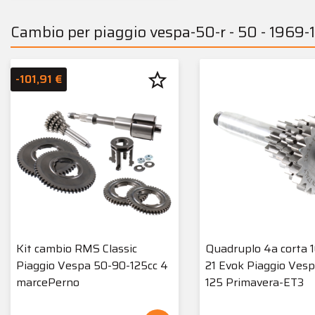
Cambio per piaggio vespa-50-r - 50 - 1969-
star_border
-101,91 €
Kit cambio RMS Classic
Quadruplo 4a corta 1
Piaggio Vespa 50-90-125cc 4
21 Evok Piaggio Ves
marcePerno
125 Primavera-ET3