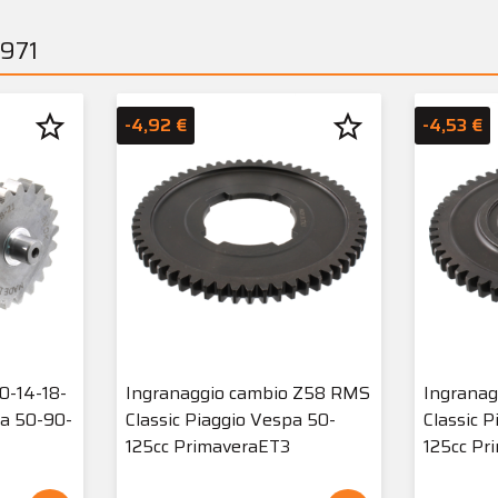
1971
star_border
star_border
-4,92 €
-4,53 €
0-14-18-
Ingranaggio cambio Z58 RMS
Ingrana
pa 50-90-
Classic Piaggio Vespa 50-
Classic 
125cc PrimaveraET3
125cc Pr