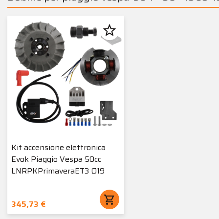
star_border
Kit accensione elettronica
Evok Piaggio Vespa 50cc
LNRPKPrimaveraET3 Ø19
shopping_cart
345,73 €