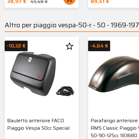
38,97 €
89,41 €
43,48 €
Altro per piaggio vespa-50-r - 50 - 1969-197
star_border
-10,32 €
-4,64 €
Bauletto anteriore FACO
Parafango anteriore 
Piaggio Vespa 50cc Special
RMS Classic Piaggio
50-90-125cc 183680